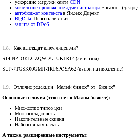
ускорение загрузки сайта
CDN
мобильное приложение администратора
магазина (для ре
автобюджет контекста
в Яндекс.Директ
BigData
: Персонализация
защита от DDoS
1.8.
Как выглядит ключ лицензии?
S14-NA-OKLGZQWDU1UK1RT4 (лицензия)
SUP-7TGSK00GMH-1RP6POSA62 (купон на продление)
1.9.
Отличие редакции "Малый бизнес" от "Бизнес"
Основные отличия (этого нет в Малом бизнесе):
Множество типов цен
Многоскладовость
Накопительные скидки
Наборы и комплекты
А также, расширенные инструменты: