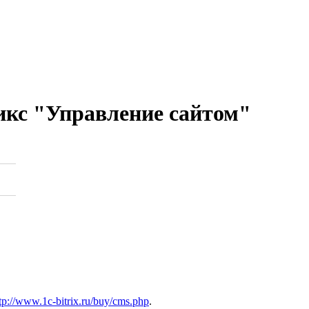
икс "Управление сайтом"
tp://www.1c-bitrix.ru/buy/cms.php
.